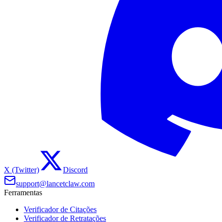
X (Twitter)
Discord
support@lancetclaw.com
Ferramentas
Verificador de Citações
Verificador de Retratações