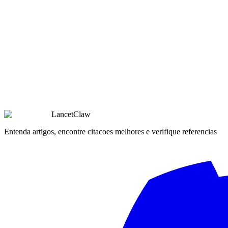
Search
Searches PubMed, CrossRef, Europe PMC & 9 more databases
Perguntas e Feedback
Estamos construindo o LancetClaw de forma aberta e queremos ouvir p
Sobre Nos
Entre em Contato
LancetClaw
Entenda artigos, encontre citacoes melhores e verifique referencias