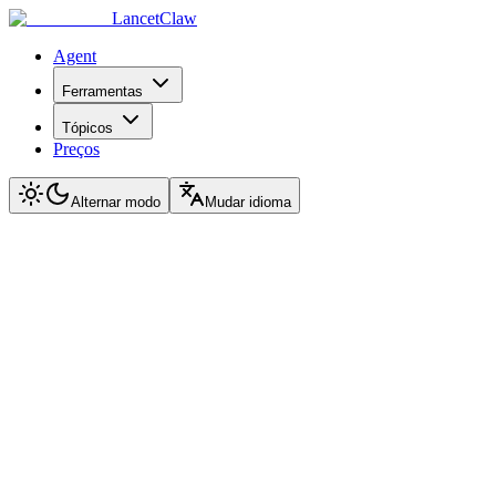
LancetClaw
Agent
Ferramentas
Tópicos
Preços
Alternar modo
Mudar idioma
Acessivel
O Problema que Resolvemos
A literatura medica cresce mais rapido do que qualquer pessoa conseg
paywalls. Pesquisadores perdem horas procurando o estudo certo em v
Citacoes sao dificeis de verificar, descobertas sao dificeis de compar